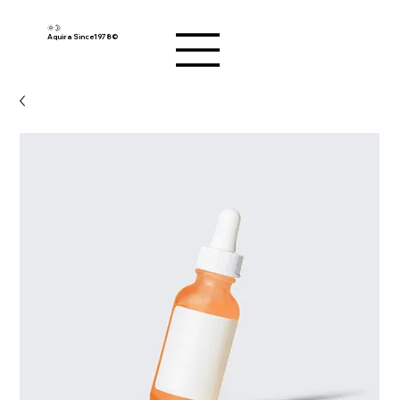
🌞🌛
Aquira Since1978©︎