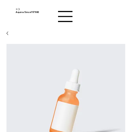
🌞🌛
Aquira Since1978©︎