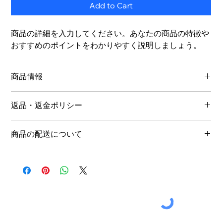
Add to Cart
商品の詳細を入力してください。あなたの商品の特徴や
おすすめのポイントをわかりやすく説明しましょう。
商品情報
商品の詳細を入力してください。サイズ、素材、取扱説明に加
返品・返金ポリシー
え、商品の特徴やおすすめのポイントなどを説明しましょう。
返品・返金ポリシーを入力してください。顧客が商品に満足し
商品の配送について
なかった場合や、不備があった場合に行う手続きの手順などを
説明しましょう。内容を明確にすることで顧客からの信頼を獲
配送地域、料金、所要時間、梱包など、商品の配送に関する情
得し、安心して商品を購入していただけます。
報を入力してください。配送情報を明確にすることで顧客から
の信頼を獲得し、安心して商品を購入していただけます。