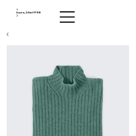
🌞
Aquira_Síðan1978©︎
🌛